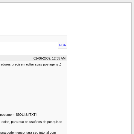
PDA
02-06-2009, 12:35 AM
adores precisem editar suas postagens ;)
 postagem: [SQL] & [TXT].
z delas, para que os usuários de pesquisas
 busca podem encontara seu tutorial com