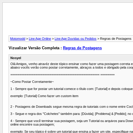
Motomodd
>
Line Age Online
>
Line Age Duvidas ou Pedidos
> Regras de Postagens
Vizualizar Versão Completa :
Regras de Postagens
Nosyel
Olá Amigos, venho atravéz deste tópico ensinar como fazer uma postagem correta 
abaixo vocês verão como postar corretamente, abraços a todos e obrigado pela coop
================================================== ========
~Como Postar Corretamente~
1 - Sempre que for postar um tutorial comece o título com: [Tutorial] e depois coloque 
exemplo: [Tutorial] Como fazer um custom item
2 - Postagens de Downloads segue mesma regra de tutoriais com o nome entre Coc
3 - Segue e regra dos "Colchetes" também para: [Dúvida]; [Problema] & [Pedido]; no
4 - Sempre que você terminar sua postagem, seja um Tutorial ou arquivos para Down
online encontre sua postagem;
exemplo: Se seu tópico é sobre um tutorial que ensina a fazer um site, especifique n