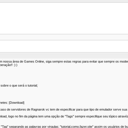
em nossa área de Games Online, siga sempre estas regras para evitar que sempre os moder
eração!! :):)
sobre o que será o tutorial;
hetes: [Download]
 caso de servidores de Ragnarok vc tem de especificar para que tipo de emulador serve sua
load, logo no fim da página tem uma opção de "Tags" sempre especifique seu tópico atravé
a "Tag" separando as palavras por virgulas; "tutorial,como,fazer,site" assim os usuários de