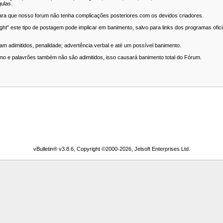
gulas.
ara que nosso forum não tenha complicações posteriores com os devidos criadores.
 este tipo de postagem pode implicar em banimento, salvo para links dos programas oficiai
m adimitidos, penalidade; advertência verbal e até um possível banimento.
smo e palavrões também não são adimitidos, isso causará banimento total do Fórum.
vBulletin® v3.8.6, Copyright ©2000-2026, Jelsoft Enterprises Ltd.