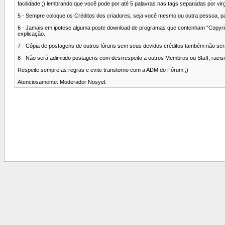
facilidade ;) lembrando que você pode por até 5 palavras nas tags separadas por vir
5 - Sempre coloque os Créditos dos criadores, seja você mesmo ou outra pessoa, p
6 - Jamais em ipotese alguma poste download de programas que contenham "Copyright"
explicação.
7 - Cópia de postagens de outros fóruns sem seus devidos créditos também não sera
8 - Não será adimitido postagens com desrrespeito a outros Membros ou Staff, raci
Respeite sempre as regras e evite transtorno com a ADM do Fórum ;)
Atenciosamente: Moderador Nosyel.