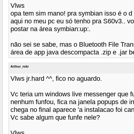
Vlws
opa tem sim mano! pra symbian isso é o d
aqui no meu pc eu só tenho pra S60v3.. vo
postar na área symbian:up:.
não sei se sabe, mas o Bluetooth File Tran
área de app java descompacta .zip e .jar b
Arthur_rokr
Vlws jr.hard ^^, fico no aguardo.
Vc teria um windows live messenger que fu
nenhum funfou, fica na janela popups de 
chega no final aparece 'a instalacao foi canc
Vc sabe algum que funfe nele?
Vlws