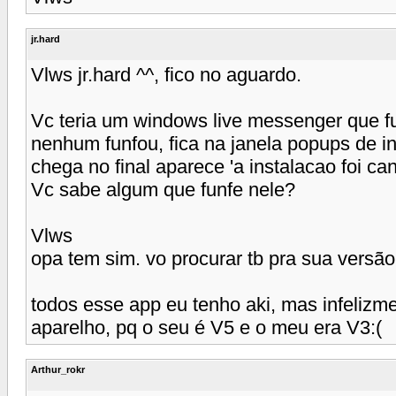
jr.hard
Vlws jr.hard ^^, fico no aguardo.
Vc teria um windows live messenger que fu
nenhum funfou, fica na janela popups de 
chega no final aparece 'a instalacao foi canc
Vc sabe algum que funfe nele?
Vlws
opa tem sim. vo procurar tb pra sua versão
todos esse app eu tenho aki, mas infelizme
aparelho, pq o seu é V5 e o meu era V3:(
Arthur_rokr