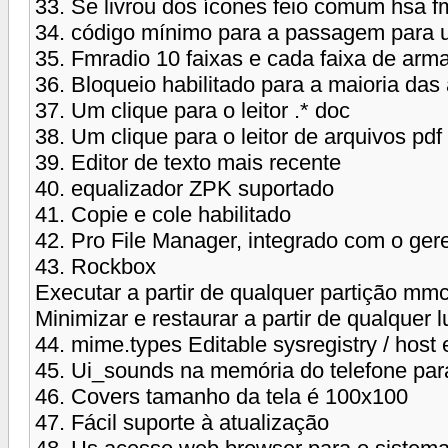
33. Se livrou dos ícones feio comum hsa f
34. código mínimo para a passagem para u
35. Fmradio 10 faixas e cada faixa de arm
36. Bloqueio habilitado para a maioria das
37. Um clique para o leitor .* doc
38. Um clique para o leitor de arquivos pdf 
39. Editor de texto mais recente
40. equalizador ZPK suportado
41. Copie e cole habilitado
42. Pro File Manager, integrado com o ger
43. Rockbox
Executar a partir de qualquer partição mm
Minimizar e restaurar a partir de qualquer l
44. mime.types Editable sysregistry / host 
45. Ui_sounds na memória do telefone para 
46. Covers tamanho da tela é 100x100
47. Fácil suporte à atualização