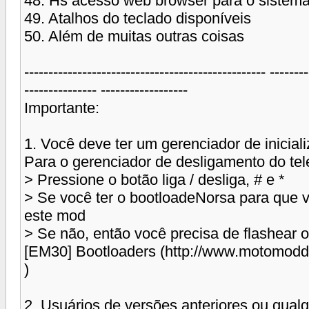
48. Hs acesso web browser para o sistema
49. Atalhos do teclado disponíveis
50. Além de muitas outras coisas
-------------------------------------------------- --------
--------------- ------------------
Importante:
1. Você deve ter um gerenciador de inicia
Para o gerenciador de desligamento do tel
> Pressione o botão liga / desliga, # e *
> Se você ter o bootloadeNorsa para que 
este mod
> Se não, então você precisa de flashear o
[EM30] Bootloaders (http://www.motomodd
)
2. Usuários de versões anteriores ou qualq