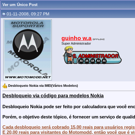
Ver um Único Post
01-11-2008, 09:27 PM
guinho w.a
Super Administrador
Desbloqueio Nokia via IMEI(Vários Modelos)
Desbloqueio via código para modelos Nokia
Desbloqueio Nokia pode ser feito por calculadora que você en
Porém, o objetivo deste tópico, é fornecer um serviço de quali
Cada desbloqueio será cobrado 15,00 reais para usuários reg
E 20,00 reais para visitantes do Motomodd, então você que é vi