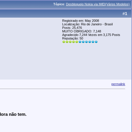
Tópico
:
Desbloqueio Nokia via IMEI(Vários Modelos)
#
1
Registrado em: May 2008
Localização: Rio de Janeiro - Brasil
Posts: 25,476
MUITO OBRIGADO: 7,148
Agradecido 7,244 Vezes em 3,175 Posts
Reputação:
50
permalink
dora não tem.