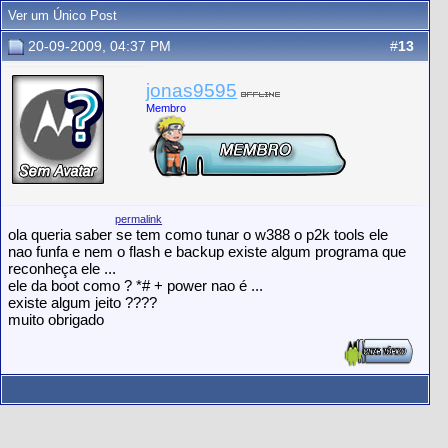
Ver um Único Post
20-09-2009, 04:37 PM
#
13
jonas9595
Membro
permalink
ola queria saber se tem como tunar o w388 o p2k tools ele
nao funfa e nem o flash e backup existe algum programa que
reconheça ele ...
ele da boot como ? *# + power nao é ...
existe algum jeito ????
muito obrigado