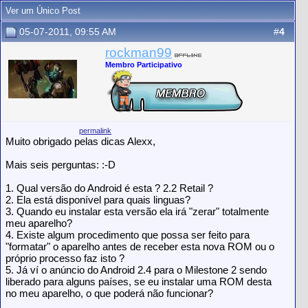
Ver um Único Post
05-07-2011, 09:55 AM
#
4
rockman99
Membro Participativo
permalink
Muito obrigado pelas dicas Alexx,
Mais seis perguntas: :-D
1. Qual versão do Android é esta ? 2.2 Retail ?
2. Ela está disponível para quais linguas?
3. Quando eu instalar esta versão ela irá "zerar" totalmente
meu aparelho?
4. Existe algum procedimento que possa ser feito para
"formatar" o aparelho antes de receber esta nova ROM ou o
próprio processo faz isto ?
5. Já ví o anúncio do Android 2.4 para o Milestone 2 sendo
liberado para alguns países, se eu instalar uma ROM desta
no meu aparelho, o que poderá não funcionar?