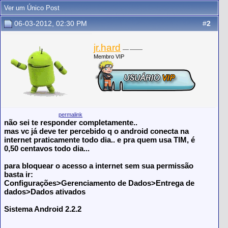
Ver um Único Post
06-03-2012, 02:30 PM
#
2
jr.hard
Membro VIP
permalink
não sei te responder completamente..
mas vc já deve ter percebido q o android conecta na
internet praticamente todo dia.. e pra quem usa TIM, é
0,50 centavos todo dia...
para bloquear o acesso a internet sem sua permissão
basta ir:
Configurações>Gerenciamento de Dados>Entrega de
dados>Dados ativados
Sistema Android 2.2.2
__________________