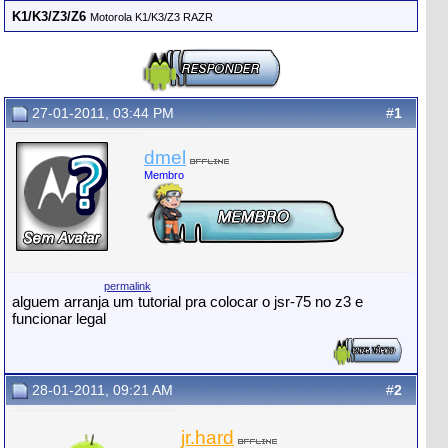
K1/K3/Z3/Z6
Motorola K1/K3/Z3 RAZR
27-01-2011, 03:44 PM
#
1
dmel
Membro
permalink
alguem arranja um tutorial pra colocar o jsr-75 no z3 e
funcionar legal
28-01-2011, 09:21 AM
#
2
jr.hard