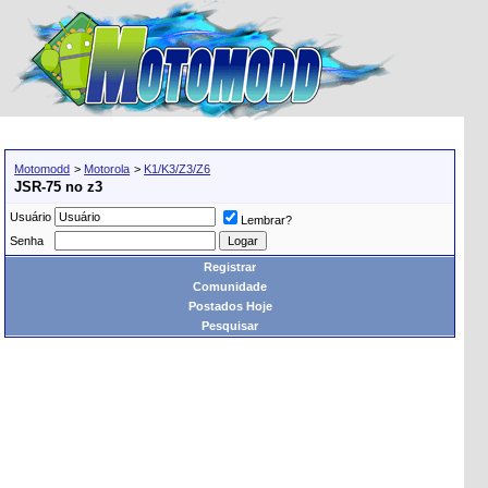
Motomodd
>
Motorola
>
K1/K3/Z3/Z6
JSR-75 no z3
Usuário
Lembrar?
Senha
Registrar
Comunidade
Postados Hoje
Pesquisar