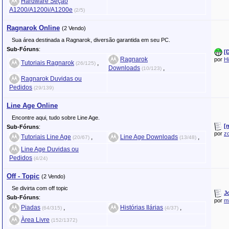
Hardware Seção
A1200/A1200i/A1200e
(2/5)
Ragnarok Online
(2 Vendo)
Sua área destinada a Ragnarok, diversão garantida em seu PC.
Sub-Fóruns
:
[
Ragnarok
por
Hi
Tutoriais Ragnarok
,
(26/125)
Downloads
,
(10/123)
Ragnarok Duvidas ou
Pedidos
(29/139)
Line Age Online
Encontre aqui, tudo sobre Line Age.
[
Sub-Fóruns
:
por
zo
Tutoriais Line Age
,
Line Age Downloads
,
(20/67)
(13/48)
Line Age Duvidas ou
Pedidos
(4/24)
Off - Topic
(2 Vendo)
Se divirta com off topic
J
Sub-Fóruns
:
por
mi
Piadas
,
Histórias Ilárias
,
(64/315)
(4/37)
Àrea Livre
(152/1372)