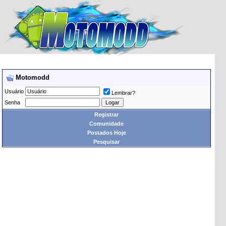
Motomodd
Usuário
Lembrar?
Senha
Registrar
Comunidade
Postados Hoje
Pesquisar