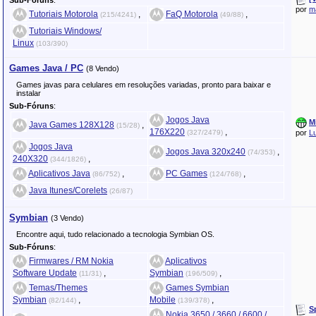
Sub-Fóruns
:
por
m
Tutoriais Motorola
,
FaQ Motorola
,
(215/4241)
(49/88)
Tutoriais Windows/
Linux
(103/390)
Games Java / PC
(8 Vendo)
Games javas para celulares em resoluções variadas, pronto para baixar e
instalar
Sub-Fóruns
:
Jogos Java
M
Java Games 128X128
,
(15/28)
176X220
,
(327/2479)
por
L
Jogos Java
Jogos Java 320x240
,
(74/353)
240X320
,
(344/1826)
Aplicativos Java
,
PC Games
,
(86/752)
(124/768)
Java Itunes/Corelets
(26/87)
Symbian
(3 Vendo)
Encontre aqui, tudo relacionado a tecnologia Symbian OS.
Sub-Fóruns
:
Firmwares / RM Nokia
Aplicativos
Software Update
,
Symbian
,
(11/31)
(196/509)
Temas/Themes
Games Symbian
Symbian
,
Mobile
,
(82/144)
(139/378)
S
Nokia 3650 / 3660 / 6600 /