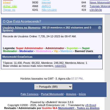
jr.hard
9930
internet
644
News Motomodd
Arthur_rokr
4968
AMIGO
432
Tutoriais Motorol
Tigrao_ns
4241
Não Usuário
419
v3/v3i/v3e
O Que Está Acontecendo?
Usuários Ativos no Momento
: 282 (0 membros e 282 visitantes and 0
Spiders)
Recorde de Usuários Online: 7,735, 24-12-2023 às 09:47 AM.
Legenda:
Super Administrador
-
Administrador
-
Suporter
- -
Super
Moderador
-
Moderador
-
Moderadora
-
Vip
-
Membros
-
Banned Users
Motomodd Estatísticas
Tópicos: 11,430, Posts: 69,202, Membros: 246,062,
Membros Ativos: 1
Boas-vindas ao nosso mais novo membro,
robert321
Horários baseados na GMT -3. Agora são
07:37 PM
.
Fale Conosco
-
Portal Motomodd
-
Arquivo
-
Início
Powered by vBulletin® Version 3.8.6
Copyright ©2000 - 2026, Jelsoft Enterprises Ltd. :: Translated by
vB-Brasil
Revisado / Administrado por
Guinho W.A
Motomodd® - Todos os direitos