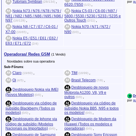
Tutoriais Symbian
,
por
g
(28/134)
6620 /7650
,
(1/2)
Nokia N73 / N76 / N78 / N79 /
Nokia C5-03 / C6-00 / N97 /
N81 / N82 / N85 / N86 / N95 / N96 /
5800 / 5530 / 5230 / 5233 / 5235 e
N97
,
Outros Touch
,
(16/128)
(2/11)
Nokia N8 / C7 / E7 / C6-01 /
Nokia N70 / N71 / N72 /
X7-00
,
N90
,
(16/65)
(0/0)
Nokia E5 / E51 / E61 / E62 /
E63 / E71 / E72
(2/4)
Operadoras/ Redes GSM
(1 Vendo)
Novidades sobre sua operadora
Sub-Fóruns
:
Claro
,
TIM
,
(19/60)
(18/99)
Oi
,
Brasil Telecom
,
(4/5)
(7/8)
Desbloqueio de novos
Desbloqueio Nokia via IMEI
Motorola A1200, V8, V9 e
(Novos Modelos)
,
(0/0)
D
outros
,
(0/0)
por
g
Desbloqueio via código de
Desbloqueio via código de
subsídio Blackberry (Todos os
subsídio Nokia BB5, N95 e todos
modelos)
,
os modelos!
,
(0/0)
(0/0)
Desbloqueio de Iphone via
Desbloqueio de Modem da
código de subsídio (Modelos
Huawei (Todos os modelos e
Nacionais ou Importados)
,
operadoras)
,
(0/0)
(0/0)
Desbloqueio de Samsung
Desbloqueio Sony Ericsson