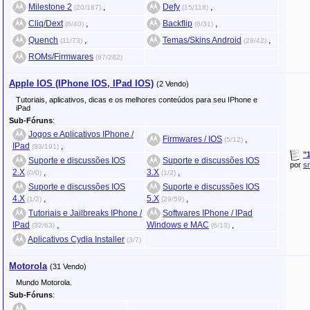
Milestone 2
,
Defy
,
(20/187)
(15/118)
Cliq/Dext
,
Backflip
,
(6/40)
(6/31)
Quench
,
Temas/Skins Android
,
(11/73)
(28/42)
ROMs/Firmwares
(67/282)
Apple IOS (IPhone IOS, IPad IOS)
(2 Vendo)
Tutoriais, aplicativos, dicas e os melhores conteúdos para seu IPhone e
iPad
Sub-Fóruns
:
Jogos e Aplicativos IPhone /
Firmwares / IOS
,
(5/12)
IPad
,
(93/191)
"
Suporte e discussões IOS
Suporte e discussões IOS
por
s
2.X
,
3.X
,
(0/0)
(1/2)
Suporte e discussões IOS
Suporte e discussões IOS
4.X
,
5.X
,
(1/2)
(29/59)
Tutoriais e Jailbreaks IPhone /
Softwares IPhone / IPad
IPad
,
Windows e MAC
,
(32/63)
(6/13)
Aplicativos Cydia Installer
(3/7)
Motorola
(31 Vendo)
Mundo Motorola.
Sub-Fóruns
: