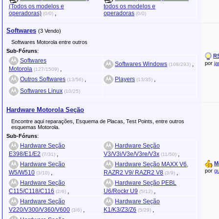
(Todos os modelos e
todos os modelos e
operadoras)
,
operadoras
(0/0)
(0/0)
Softwares
(3 Vendo)
Softwares Motorola entre outros
Sub-Fóruns
:
RS
Softwares
por
j
Softwares Windows
,
(108/293)
Motorola
,
(127/1509)
Outros Softwares
,
Players
,
(13/56)
(13/35)
Softwares Linux
(10/25)
Hardware Motorola Seção
Encontre aqui reparações, Esquema de Placas, Test Points, entre outros
esquemas Motorola.
Sub-Fóruns
:
Hardware Seção
Hardware Seção
E398/E1/E2
,
V3/V3i/V3e/V3re/V3x
,
(7/31)
(11/50)
M
Hardware Seção
Hardware Seção MAXX V6,
por
g
W5/W510
,
RAZR2 V9/ RAZR2 V8
,
(3/10)
(3/9)
Hardware Seção
Hardware Seção PEBL
C115/C118/C116
,
U6/Rockr U9
,
(2/6)
(5/12)
Hardware Seção
Hardware Seção
V220/V300/V360/V600
,
K1/K3/Z3/Z6
,
(3/6)
(5/29)