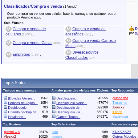
Classificados/Compra e venda
(1 Vendo)
Quer comprar ou vender seu celular, bateria, carcaça, ou qualquer outro
produto? Anuncie aqui.
Sub-Fóruns
:
D
Compra e venda de
Compra e venda de
por
g
celulares
,
acessórios
,
(11/57)
(1/1)
Compra e venda Carros e
Compra e venda Casas
,
(0/0)
Motos
,
(0/0)
Diversos/outros
Empregos
,
(9/10)
Classificados
(7/7)
Top 5 Status
Tópicos mais quentes
A maior parte das visitas nos Tópicos
Top Reputação
1567
615555
guinho w.a
[Dúvidas Gerais...
Desbloqueio...
1054
477074
Tigrao_ns
Pedidos de Jogos...
Desbloqueio Nokia...
703
392360
Aleexx2
Desbloqueio...
Desbloqueio de...
519
359176
jr.hard
Criando backup de...
Desbloqueio via...
469
348371
vladekmat
instalando...
Games Touch...
Top Posters
Top Referências
Foruns mais pop
guinho w.a
25476
nao
989
K1/K3/Z3/Z6
Aleexx2
10020
google
659
Outros Modelos