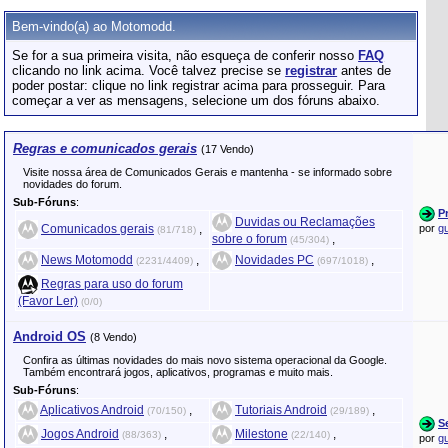
Bem-vindo(a) ao Motomodd.
Se for a sua primeira visita, não esqueça de conferir nosso
FAQ
clicando no link acima. Você talvez precise se
registrar
antes de
poder postar: clique no link registrar acima para prosseguir. Para
começar a ver as mensagens, selecione um dos fóruns abaixo.
Regras e comunicados gerais
(17 Vendo)
Visite nossa área de Comunicados Gerais e mantenha - se informado sobre
novidades do forum.
Sub-Fóruns
:
P
Duvidas ou Reclamações
Comunicados gerais
,
por
g
(81/718)
sobre o forum
,
(45/304)
News Motomodd
,
Novidades PC
,
(2231/4409)
(697/1018)
Regras para uso do forum
(Favor Ler)
(0/0)
Android OS
(8 Vendo)
Confira as últimas novidades do mais novo sistema operacional da Google.
Também encontrará jogos, aplicativos, programas e muito mais.
Sub-Fóruns
:
Aplicativos Android
,
Tutoriais Android
,
(70/150)
(29/189)
S
Jogos Android
,
Milestone
,
(88/363)
(22/140)
por
g