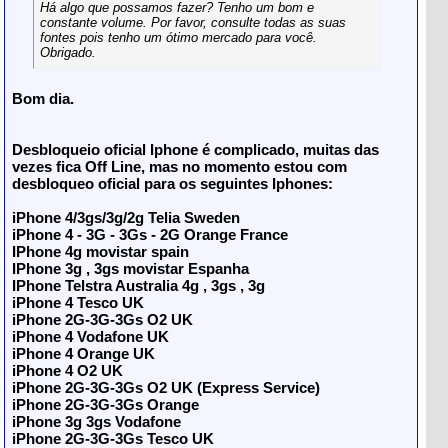
Há algo que possamos fazer? Tenho um bom e
constante volume. Por favor, consulte todas as suas
fontes pois tenho um ótimo mercado para você.
Obrigado.
Bom dia.
Desbloqueio oficial Iphone é complicado, muitas das
vezes fica Off Line, mas no momento estou com
desbloqueo oficial para os seguintes Iphones:
iPhone 4/3gs/3g/2g Telia Sweden
iPhone 4 - 3G - 3Gs - 2G Orange France
IPhone 4g movistar spain
IPhone 3g , 3gs movistar Espanha
IPhone Telstra Australia 4g , 3gs , 3g
iPhone 4 Tesco UK
iPhone 2G-3G-3Gs O2 UK
iPhone 4 Vodafone UK
iPhone 4 Orange UK
iPhone 4 O2 UK
iPhone 2G-3G-3Gs O2 UK (Express Service)
iPhone 2G-3G-3Gs Orange
iPhone 3g 3gs Vodafone
iPhone 2G-3G-3Gs Tesco UK