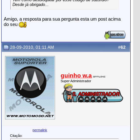
Desde já obrigado...
Amigo, a resposta para sua pergunta esta um post acima
do seu
28-09-2010, 01:11 AM
#
62
guinho w.a
Super Administrador
permalink
Citação: