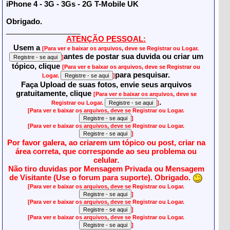
iPhone 4 - 3G - 3Gs - 2G T-Mobile UK
Obrigado.
__________________
ATENÇÃO PESSOAL:
Usem a
[Para ver e baixar os arquivos, deve se Registrar ou Logar.
antes de postar sua duvida ou criar um
]
tópico, clique
[Para ver e baixar os arquivos, deve se Registrar ou
para pesquisar.
Logar.
]
Faça Upload de suas fotos, envie seus arquivos
gratuitamente, clique
[Para ver e baixar os arquivos, deve se
.
Registrar ou Logar.
]
[Para ver e baixar os arquivos, deve se Registrar ou Logar.
]
[Para ver e baixar os arquivos, deve se Registrar ou Logar.
]
Por favor galera, ao criarem um tópico ou post, criar na
área correta, que corresponde ao seu problema ou
celular.
Não tiro duvidas por Mensagem Privada ou Mensagem
de Visitante (Use o forum para suporte). Obrigado.
[Para ver e baixar os arquivos, deve se Registrar ou Logar.
]
[Para ver e baixar os arquivos, deve se Registrar ou Logar.
]
[Para ver e baixar os arquivos, deve se Registrar ou Logar.
]