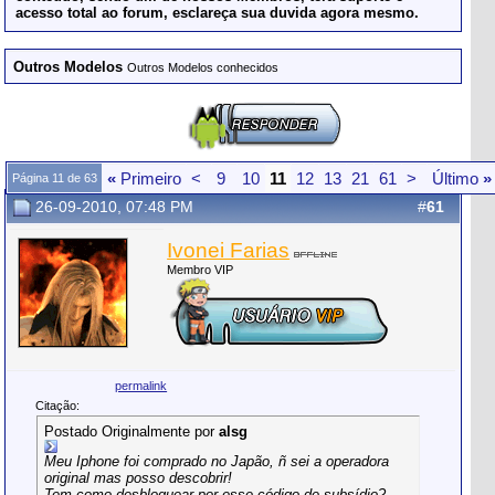
acesso total ao forum, esclareça sua duvida agora mesmo.
Outros Modelos
Outros Modelos conhecidos
«
Primeiro
<
9
10
11
12
13
21
61
>
Último
»
Página 11 de 63
26-09-2010, 07:48 PM
#
61
Ivonei Farias
Membro VIP
permalink
Citação:
Postado Originalmente por
alsg
Meu Iphone foi comprado no Japão, ñ sei a operadora
original mas posso descobrir!
Tem como desbloquear por esse código de subsídio?