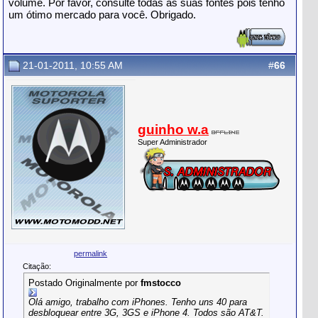
volume. Por favor, consulte todas as suas fontes pois tenho
um ótimo mercado para você. Obrigado.
21-01-2011, 10:55 AM
#
66
guinho w.a
Super Administrador
permalink
Citação:
Postado Originalmente por
fmstocco
Olá amigo, trabalho com iPhones. Tenho uns 40 para
desbloquear entre 3G, 3GS e iPhone 4. Todos são AT&T.