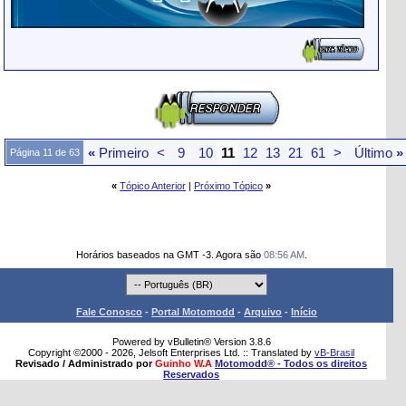
«
Primeiro
<
9
10
11
12
13
21
61
>
Último
»
Página 11 de 63
«
Tópico Anterior
|
Próximo Tópico
»
Horários baseados na GMT -3. Agora são
08:56 AM
.
Fale Conosco
-
Portal Motomodd
-
Arquivo
-
Início
Powered by vBulletin® Version 3.8.6
Copyright ©2000 - 2026, Jelsoft Enterprises Ltd. :: Translated by
vB-Brasil
Revisado / Administrado por
Guinho W.A
Motomodd® - Todos os direitos
Reservados