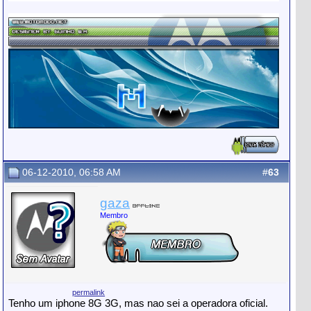
06-12-2010, 06:58 AM
#
63
gaza
Membro
permalink
Tenho um iphone 8G 3G, mas nao sei a operadora oficial.