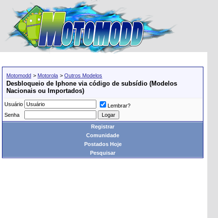
Motomodd
>
Motorola
>
Outros Modelos
Desbloqueio de Iphone via código de subsídio (Modelos
Nacionais ou Importados)
Usuário
Lembrar?
Senha
Registrar
Comunidade
Postados Hoje
Pesquisar