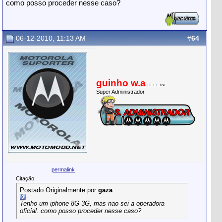
como posso proceder nesse caso?
06-12-2010, 11:13 AM
#
64
guinho w.a
Super Administrador
permalink
Citação:
Postado Originalmente por
gaza
Tenho um iphone 8G 3G, mas nao sei a operadora
oficial. como posso proceder nesse caso?