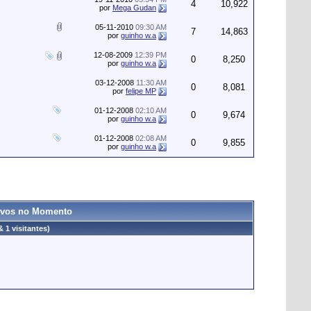
4
10,922
por
Mega Gudan
05-11-2010
09:30 AM
7
14,863
por
guinho w.a
12-08-2009
12:39 PM
0
8,250
por
guinho w.a
03-12-2008
11:30 AM
0
8,081
por
felipe MP
01-12-2008
02:10 AM
0
9,674
por
guinho w.a
01-12-2008
02:08 AM
0
9,855
por
guinho w.a
tivos no Momento
 1 visitantes)