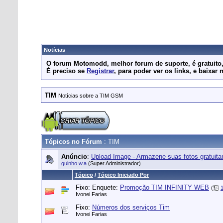
Notícias
O forum Motomodd, melhor forum de suporte, é gratuito, 
É preciso se
Registrar
, para poder ver os links, e baix
TIM
Notícias sobre a TIM GSM
Tópicos no Fórum
: TIM
Anúncio
:
Upload Image - Armazene suas fotos gratuit
guinho w.a
(Super Administrador)
Tópico
/
Tópico Iniciado Por
Fixo: Enquete:
Promoção TIM INFINITY WEB
(
Ivonei Farias
Fixo:
Números dos serviços Tim
Ivonei Farias