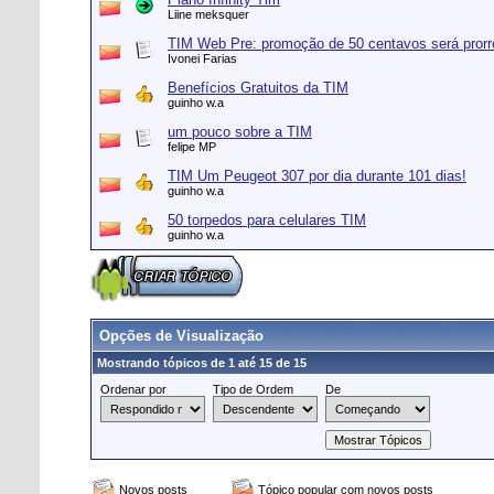
Liine meksquer
TIM Web Pre: promoção de 50 centavos será pror
Ivonei Farias
Benefícios Gratuitos da TIM
guinho w.a
um pouco sobre a TIM
felipe MP
TIM Um Peugeot 307 por dia durante 101 dias!
guinho w.a
50 torpedos para celulares TIM
guinho w.a
Opções de Visualização
Mostrando tópicos de 1 até 15 de 15
Ordenar por
Tipo de Ordem
De
Novos posts
Tópico popular com novos posts