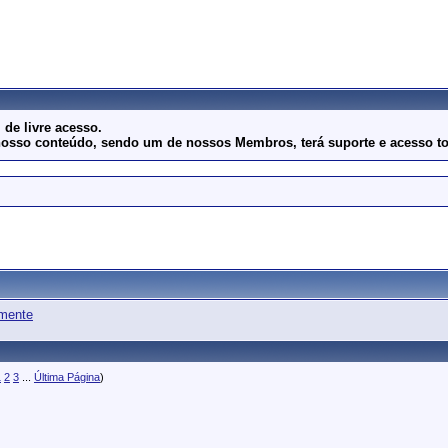
de livre acesso.
ar nosso conteúdo, sendo um de nossos Membros, terá suporte e acesso t
amente
1
2
3
...
Última Página
)