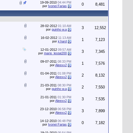
19-09-2010
04:44 PM
0
8,481
por
Ivonei Farias
28-02-2012
01:10 AM
3
12,552
por
guinho w.a
16-02-2012
11:13 AM
1
7,123
por
jr.hard
12-01-2012
09:57 AM
3
7,345
por
mario_lestat200
09-07-2011
08:33 PM
1
7,576
por
Aleexx2
01-04-2011
01:08 PM
2
8,132
por
Aleexx2
21-03-2011
08:30 PM
2
7,550
por
guinho w.a
21-01-2011
01:30 PM
3
7,535
por
Aleexx2
23-12-2010
06:58 PM
3
7,899
por
Aleexx2
14-12-2010
06:48 PM
0
7,182
por
Ivonei Farias
19-11-2010
05:54 PM