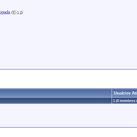
rogada
(
1
2
)
Usuários A
1 (0 membros &