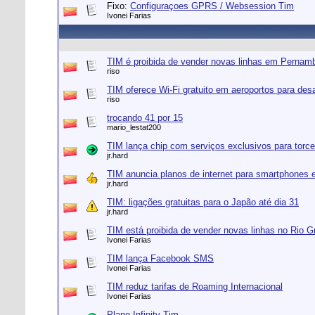
Fixo:
Configuraçoes GPRS / Websession Tim
Ivonei Farias
TIM é proibida de vender novas linhas em Pernam
riso
TIM oferece Wi-Fi gratuito em aeroportos para des
riso
trocando 41 por 15
mario_lestat200
TIM lança chip com serviços exclusivos para torce
jr.hard
TIM anuncia planos de internet para smartphones e
jr.hard
TIM: ligações gratuitas para o Japão até dia 31
jr.hard
TIM está proibida de vender novas linhas no Rio G
Ivonei Farias
TIM lança Facebook SMS
Ivonei Farias
TIM reduz tarifas de Roaming Internacional
Ivonei Farias
Plano Infinity Tim