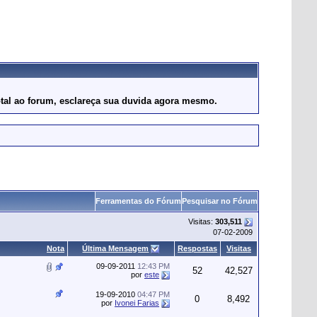
otal ao forum, esclareça sua duvida agora mesmo.
Ferramentas do Fórum
Pesquisar no Fórum
Visitas:
303,511
07-02-2009
Nota
Última Mensagem
Respostas
Visitas
09-09-2011
12:43 PM
52
42,527
por
este
19-09-2010
04:47 PM
0
8,492
por
Ivonei Farias