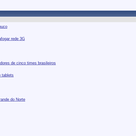
buco
afogar rede 3G
dores de cinco times brasileiros
 tablets
rande do Norte