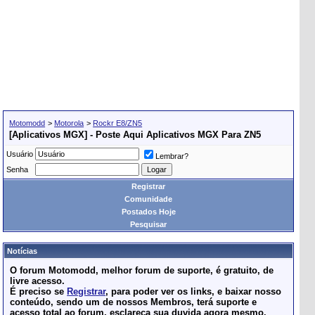
Motomodd
>
Motorola
>
Rockr E8/ZN5
[Aplicativos MGX] - Poste Aqui Aplicativos MGX Para ZN5
Usuário
Lembrar?
Senha
Registrar
Comunidade
Postados Hoje
Pesquisar
Notícias
O forum Motomodd, melhor forum de suporte, é gratuito, de
livre acesso.
É preciso se
Registrar
, para poder ver os links, e baixar nosso
conteúdo, sendo um de nossos Membros, terá suporte e
acesso total ao forum, esclareça sua duvida agora mesmo.