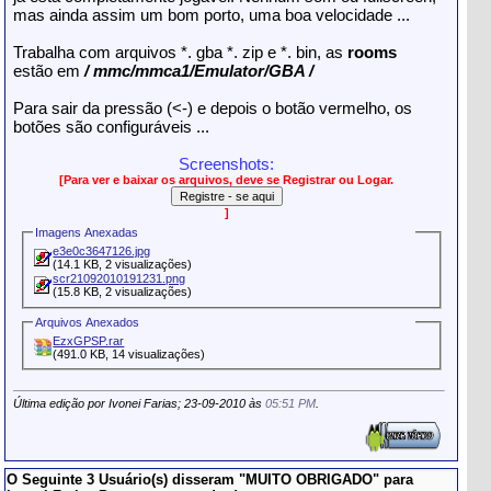
mas ainda assim um bom porto, uma boa velocidade ...
Trabalha com arquivos *. gba *. zip e *. bin, as
rooms
estão em
/ mmc/mmca1/Emulator/GBA /
Para sair da pressão (<-) e depois o botão vermelho, os
botões são configuráveis ...
Screenshots:
[Para ver e baixar os arquivos, deve se Registrar ou Logar.
]
Imagens Anexadas
e3e0c3647126.jpg
(14.1 KB, 2 visualizações)
scr21092010191231.png
(15.8 KB, 2 visualizações)
Arquivos Anexados
EzxGPSP.rar
(491.0 KB, 14 visualizações)
Última edição por Ivonei Farias; 23-09-2010 às
05:51 PM
.
O Seguinte 3 Usuário(s) disseram "MUITO OBRIGADO" para