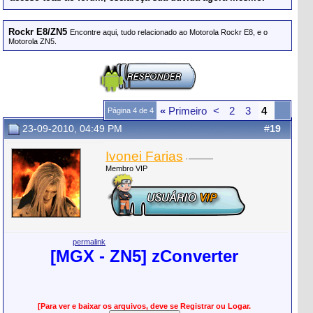
Rockr E8/ZN5
Encontre aqui, tudo relacionado ao Motorola Rockr E8, e o
Motorola ZN5.
«
Primeiro
<
2
3
4
Página 4 de 4
23-09-2010, 04:49 PM
#
19
Ivonei Farias
Membro VIP
permalink
[MGX - ZN5] zConverter
[Para ver e baixar os arquivos, deve se Registrar ou Logar.