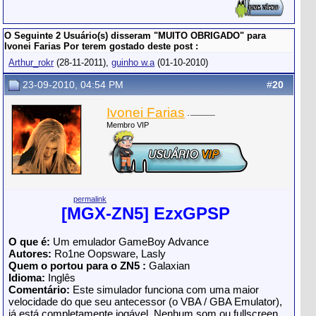
O Seguinte 2 Usuário(s) disseram "MUITO OBRIGADO" para
Ivonei Farias Por terem gostado deste post :
Arthur_rokr
(28-11-2011),
guinho w.a
(01-10-2010)
23-09-2010, 04:54 PM
#
20
Ivonei Farias
Membro VIP
permalink
[MGX-ZN5] EzxGPSP
O que é:
Um emulador GameBoy Advance
Аutores:
Ro1ne Oopsware, Lasly
Quem o portou para o ZN5 :
Galaxian
Idioma:
Inglês
Comentário:
Este simulador funciona com uma maior
velocidade do que seu antecessor (o VBA / GBA Emulator),
já está completamente jogável. Nenhum som ou fullscreen,