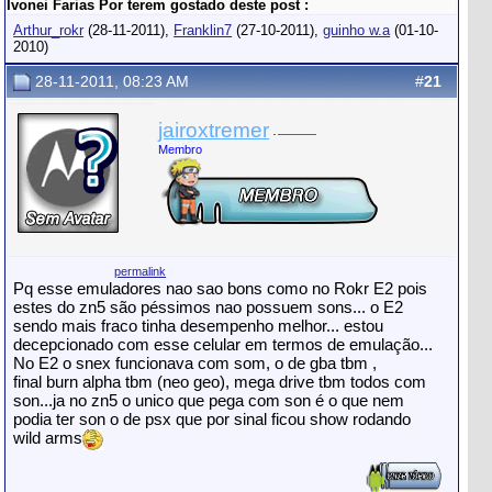
Ivonei Farias Por terem gostado deste post :
Arthur_rokr
(28-11-2011),
Franklin7
(27-10-2011),
guinho w.a
(01-10-
2010)
28-11-2011, 08:23 AM
#
21
jairoxtremer
Membro
permalink
Pq esse emuladores nao sao bons como no Rokr E2 pois
estes do zn5 são péssimos nao possuem sons... o E2
sendo mais fraco tinha desempenho melhor... estou
decepcionado com esse celular em termos de emulação...
No E2 o snex funcionava com som, o de gba tbm ,
final burn alpha tbm (neo geo), mega drive tbm todos com
son...ja no zn5 o unico que pega com son é o que nem
podia ter son o de psx que por sinal ficou show rodando
wild arms