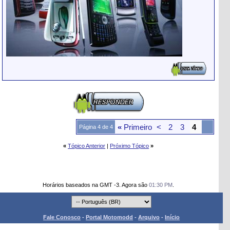
«
Primeiro
<
2
3
4
Página 4 de 4
«
Tópico Anterior
|
Próximo Tópico
»
Horários baseados na GMT -3. Agora são
01:30 PM
.
Fale Conosco
-
Portal Motomodd
-
Arquivo
-
Início