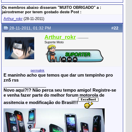
Os membros abaixo disseram "MUITO OBRIGADO" a :
jairoxtremer por terem gostado deste Post :
Arthur_rokr
(28-11-2011)
28-11-2011, 01:32 PM
#
22
Arthur_rokr
Suporte Moto
permalink
E maninho acho que temos que dar um tempinho pro
zn5 rss
__________________
Novo aqui?!? Não perca seu tempo amigo! Registre-se
e venha fazer parte do melhor forum motorola de
assitencia e modificação do Brasil
!!!