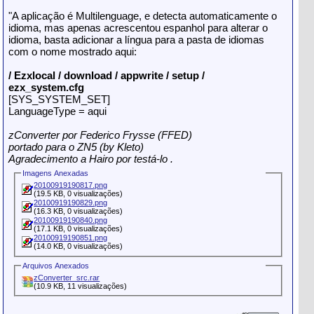
"A aplicação é Multilenguage, e detecta automaticamente o
idioma, mas apenas acrescentou espanhol para alterar o
idioma, basta adicionar a língua para a pasta de idiomas
com o nome mostrado aqui:
/ Ezxlocal / download / appwrite / setup /
ezx_system.cfg
[SYS_SYSTEM_SET]
LanguageType = aqui
zConverter por Federico Frysse (FFED)
portado para o ZN5 (by Kleto)
Agradecimento a Hairo por testá-lo .
Imagens Anexadas
20100919190817.png
(19.5 KB, 0 visualizações)
20100919190829.png
(16.3 KB, 0 visualizações)
20100919190840.png
(17.1 KB, 0 visualizações)
20100919190851.png
(14.0 KB, 0 visualizações)
Arquivos Anexados
zConverter_src.rar
(10.9 KB, 11 visualizações)